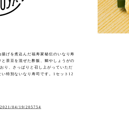
油揚げを煮込んだ福寿家秘伝のいなり寿
けと茶豆を混ぜた酢飯、鯛やしょうがの
でおり、さっぱりと召し上がっていただ
い特別ないなり寿司です。1セット12
g/2021/04/19/205754