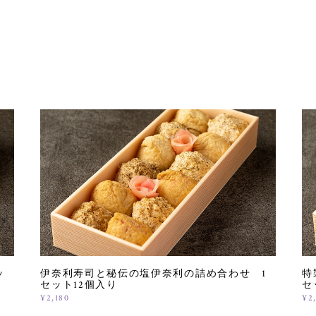
ッ
伊奈利寿司と秘伝の塩伊奈利の詰め合わせ 1
特
セット12個入り
セ
¥2,180
¥2