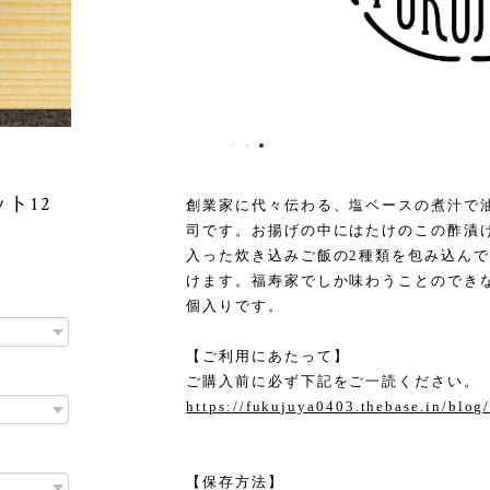
ト12
創業家に代々伝わる、塩ベースの煮汁で
司です。お揚げの中にはたけのこの酢漬
入った炊き込みご飯の2種類を包み込ん
けます。福寿家でしか味わうことのできな
個入りです。
【ご利用にあたって】
ご購入前に必ず下記をご一読ください。
https://fukujuya0403.thebase.in/blo
【保存方法】