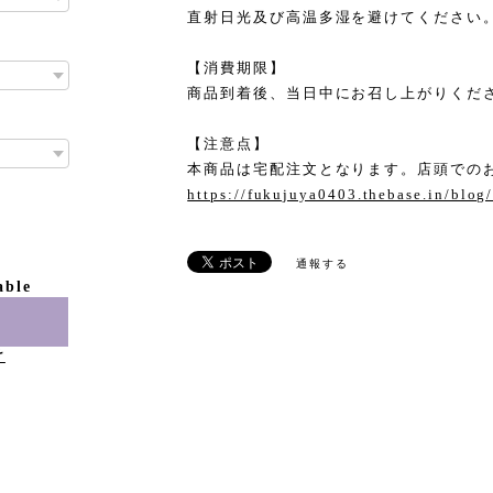
直射日光及び高温多湿を避けてください
【消費期限】
商品到着後、当日中にお召し上がりくだ
【注意点】
本商品は宅配注文となります。店頭での
https://fukujuya0403.thebase.in/blo
通報する
able
け