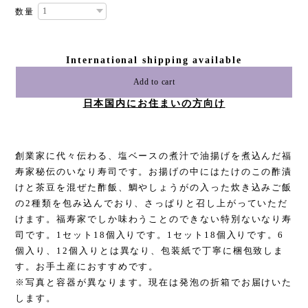
数量
International shipping available
Add to cart
日本国内にお住まいの方向け
創業家に代々伝わる、塩ベースの煮汁で油揚げを煮込んだ福
寿家秘伝のいなり寿司です。お揚げの中にはたけのこの酢漬
けと茶豆を混ぜた酢飯、鯛やしょうがの入った炊き込みご飯
の2種類を包み込んでおり、さっぱりと召し上がっていただ
けます。福寿家でしか味わうことのできない特別ないなり寿
司です。1セット18個入りです。1セット18個入りです。6
個入り、12個入りとは異なり、包装紙で丁寧に梱包致しま
す。お手土産におすすめです。
※写真と容器が異なります。現在は発泡の折箱でお届けいた
します。