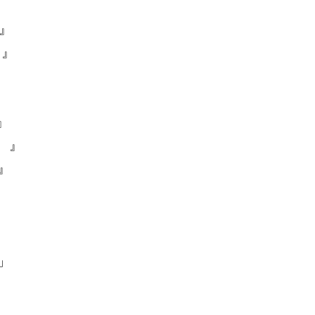
』
）
』
』
』
』
）』
』
』
」