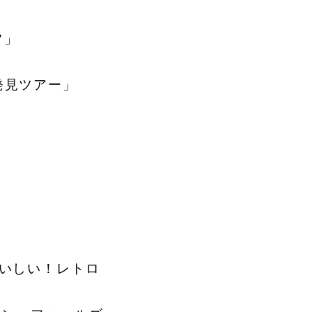
』
ツ」
発見ツアー」
』
いしい！レトロ